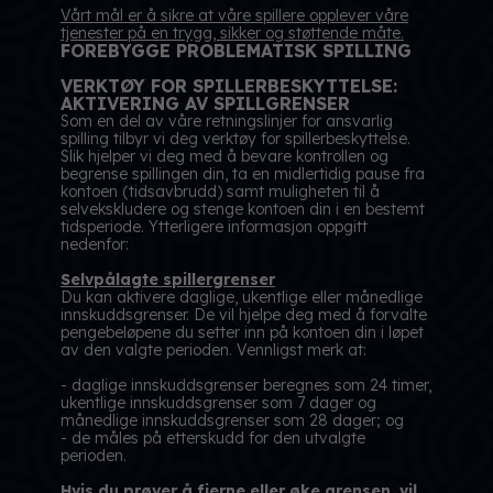
Vårt mål er å sikre at våre spillere opplever våre
tjenester på en trygg, sikker og støttende måte.
FOREBYGGE PROBLEMATISK SPILLING
VERKTØY FOR SPILLERBESKYTTELSE:
AKTIVERING AV SPILLGRENSER
Som en del av våre retningslinjer for ansvarlig
spilling tilbyr vi deg verktøy for spillerbeskyttelse.
Slik hjelper vi deg med å bevare kontrollen og
begrense spillingen din, ta en midlertidig pause fra
kontoen (tidsavbrudd) samt muligheten til å
selvekskludere og stenge kontoen din i en bestemt
tidsperiode. Ytterligere informasjon oppgitt
nedenfor:
Selvpålagte spillergrenser
Du kan aktivere daglige, ukentlige eller månedlige
innskuddsgrenser. De vil hjelpe deg med å forvalte
pengebeløpene du setter inn på kontoen din i løpet
av den valgte perioden. Vennligst merk at:
- daglige innskuddsgrenser beregnes som 24 timer,
ukentlige innskuddsgrenser som 7 dager og
månedlige innskuddsgrenser som 28 dager; og
- de måles på etterskudd for den utvalgte
perioden.
Hvis du prøver å fjerne eller øke grensen, vil