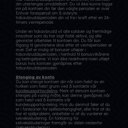
din utestenges umiddelbart. Du vil ikke kunne logge
inn på kontoen din før den valgte perioden er over.
Enhver forespørsel om å avbryte
tidsavbruddsperioden din vil tre i kraft etter en 24-
timers venteperiode.
Under en tidsavbrudd vil alle saldoer og fremtidige
innsatser som du har lagt forbli aktive, og alle
gevinster utbetales til kontoen din. Du får kun
tilgang til gevinstene dine etter at venteperioden er
over. Det er mulig at bonuser utløper i
tidsavbruddsperioden, i henhold til bonusvilkårene
og betingelsene. Vi kan ikke reaktivere noen utløpt
bonus hvis kontoen gjenåpnes etter
tidsavbruddsperioden.
Stenging av konto
Du kan stenge kontoen din når som helst av en
hvilken som helst grunn ved å kontakte vår
kundesupportavdeling
. Merk at dersom kontoen
stenges på vanlig måte, kan denne gjenåpnes når
som helst ved å kontakte vår
kundesupportavdeling. Hvis du derimot føler at du
er i faresonen for spilleavhengighet, eller tror at du
har et spillproblem, anbefaler vi at du vurderer en
selvekskludering. En forklaring for
selvekskluderinger fremgår av delen nedenfor
(selvekskludering).