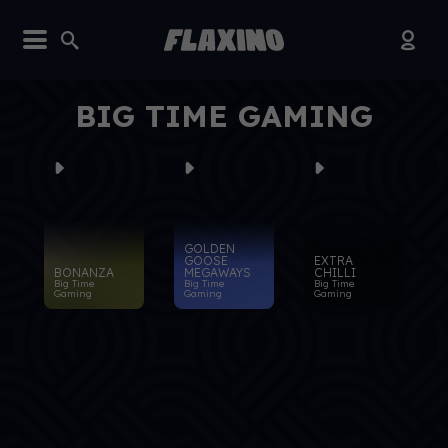
BIG TIME GAMING
GOLDEN
GOOSE
EXTRA
DANGER
BONANZA
MEGAWAYS
CHILLI
APOLLO
HIGH
Big Time
Big Time
Big Time
MILLIONAIRE
PAYS
VOLTAGE
Gaming
Gaming
Gaming
MONOPOLY
VEGAS
BIG BAD
Big Time
Big Time
Big Time
MEGAPOTS
MEGAWAYS
BISON
Gaming
Gaming
Gaming
MILLIONAIRE
CHRISTMAS
BONANZA
Big Time
Big Time
Big Time
MEGAPOTS
BONANZA
FALLS
Gaming
Gaming
Gaming
WHITE
Big Time
Big Time
Big Time
KINGMAKER
RABBIT 2
SANCTUARY
DONUTS
Gaming
Gaming
Gaming
GIFTS OF
GOLDEN
FULLY
Big Time
Big Time
Big Time
FORTUNE
CATCH
LOADED
Gaming
Gaming
Gaming
Big Time
Big Time
Big Time
OUTLAW
PIRATE PAYS
ROYAL MINT
Gaming
Gaming
Gaming
LOGG INN
WHITE
CASTLE OF
Big Time
Big Time
Big Time
VEGAS RUSH
RABBIT
TERROR 2
Gaming
Gaming
Gaming
FIREWORKS
BEEF
BIG BUCKS
Big Time
Big Time
Big Time
BIG BUCKS
Passordet skiller mellom store og små bokstaver
MEGAWAYS
LIGHTNING
DELUXE
Gaming
Gaming
Gaming
DELUXE
BONANZA
Big Time
Big Time
Big Time